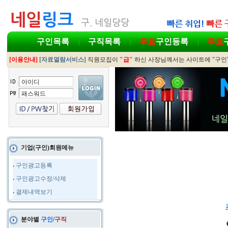
구인목록
구직목록
무료
구인등록
무료
|
|
|
[이용안내]
[자료열람서비스]
직원모집이
"급"
하신 사장님께서는 사이트에 "구인
기업(구인)회원메뉴
구인광고등록
구인광고수정/삭제
결제내역보기
분야별
구인
/
구직