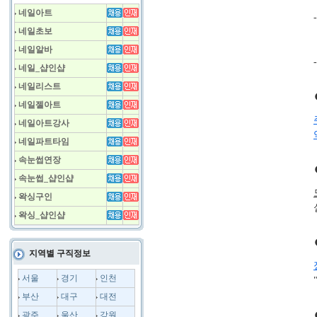
네일아트
네일초보
네일알바
네일_샵인샵
네일리스트
네일젤아트
네일아트강사
네일파트타임
속눈썹연장
속눈썹_샵인샵
왁싱구인
왁싱_샵인샵
지역별 구직정보
서울
경기
인천
부산
대구
대전
광주
울산
강원