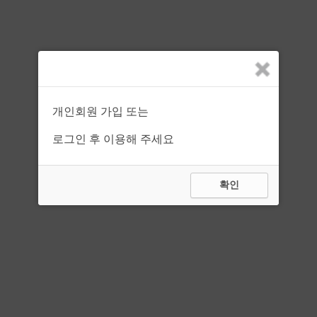
자격조건
경력
제한없음
구인 상세내용
개인회원 가입 또는
회원전용이니, 로그인 해주세요
로그인 후 이용해 주세요
위 채용광고는
포쉬네일
(이)가 등록한 공고이며, 네일당당 에서는 기재된 일자리 내용
에 대한 오류와 사용자가 이를 신뢰하여 취한 조치에 대해 일체 책임을 지지 않습니다.
확인
취업사기 주의 보기 ▶
네일당당 의 동의없이 재 배포할 수 없습니다.
목록
서울지역 다른 구인광고
포쉬네일
|
네일아트 |
채용까지
서울 영등포구 | 영등포 네일샵 신입/경력 직원 구합니다??