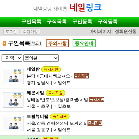
구인목록
구직목록
구인등록
구직등록
마이페이지
|
정회원신청
로그인
회원가입
구인목록
주의사항
중요안내
네일팜
분당미금에서쌤모셔요~
경기 성남시 | 네일아트
레몬네일
방배동/반포/초보샘/경력샘/네일
서울 서초구 | 네일초보
브릴뷰티랩
서울/강동 경력선생님 모셔요 6
서울 강동구 | 네일아트