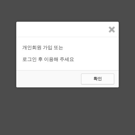
자격조건
경력
1년~2년
구인 상세내용
개인회원 가입 또는
회원전용이니, 로그인 해주세요
로그인 후 이용해 주세요
위 채용광고는
포쉬네일
(이)가 등록한 공고이며, 네일당당 에서는 기재된 일자리 내용
에 대한 오류와 사용자가 이를 신뢰하여 취한 조치에 대해 일체 책임을 지지 않습니다.
확인
취업사기 주의 보기 ▶
네일당당 의 동의없이 재 배포할 수 없습니다.
목록
경기지역 다른 구인광고
네일팜
|
네일아트 |
채용까지
경기 성남시 | 분당미금에서쌤모셔요~