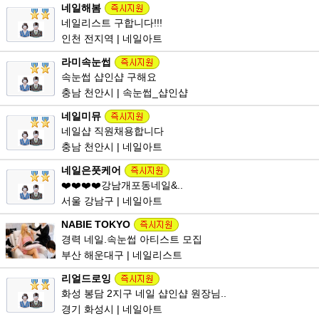
네일해봄
네일리스트 구합니다!!!
인천 전지역 | 네일아트
라미속눈썹
속눈썹 샵인샵 구해요
충남 천안시 | 속눈썹_샵인샵
네일미뮤
네일샵 직원채용합니다
충남 천안시 | 네일아트
네일은풋케어
❤️❤️❤️❤️강남개포동네일&..
서울 강남구 | 네일아트
NABIE TOKYO
경력 네일.속눈썹 아티스트 모집
부산 해운대구 | 네일리스트
리얼드로잉
화성 봉담 2지구 네일 샵인샵 원장님..
경기 화성시 | 네일아트