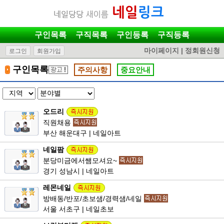
구인목록
구직목록
구인등록
구직등록
마이페이지
|
정회원신청
로그인
회원가입
구인목록
주의사항
중요안내
오드리
직원채용
부산 해운대구 | 네일아트
네일팜
분당미금에서쌤모셔요~
경기 성남시 | 네일아트
레몬네일
방배동/반포/초보샘/경력샘/네일
서울 서초구 | 네일초보