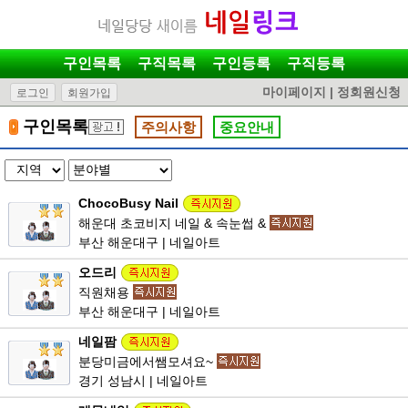
구인목록
구직목록
구인등록
구직등록
마이페이지
|
정회원신청
로그인
회원가입
구인목록
주의사항
중요안내
ChocoBusy Nail
해운대 초코비지 네일 & 속눈썹 &
부산 해운대구 | 네일아트
오드리
직원채용
부산 해운대구 | 네일아트
네일팜
분당미금에서쌤모셔요~
경기 성남시 | 네일아트