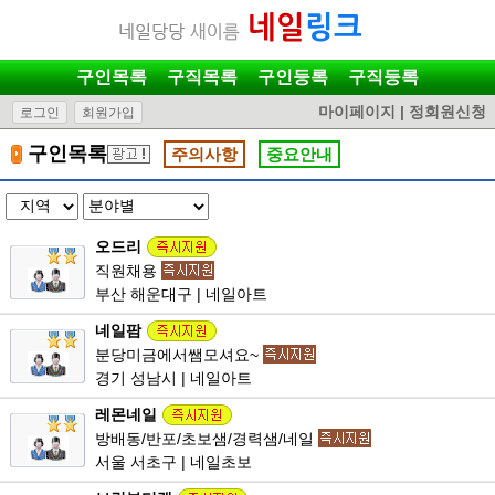
구인목록
구직목록
구인등록
구직등록
마이페이지
|
정회원신청
로그인
회원가입
구인목록
주의사항
중요안내
오드리
직원채용
부산 해운대구 | 네일아트
네일팜
분당미금에서쌤모셔요~
경기 성남시 | 네일아트
레몬네일
방배동/반포/초보샘/경력샘/네일
서울 서초구 | 네일초보