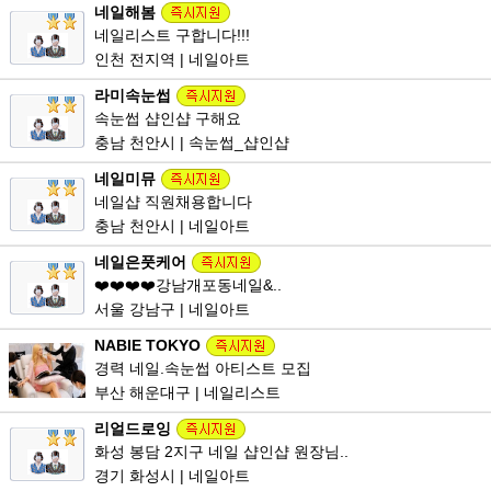
네일해봄
네일리스트 구합니다!!!
인천 전지역 | 네일아트
라미속눈썹
속눈썹 샵인샵 구해요
충남 천안시 | 속눈썹_샵인샵
네일미뮤
네일샵 직원채용합니다
충남 천안시 | 네일아트
네일은풋케어
❤️❤️❤️❤️강남개포동네일&..
서울 강남구 | 네일아트
NABIE TOKYO
경력 네일.속눈썹 아티스트 모집
부산 해운대구 | 네일리스트
리얼드로잉
화성 봉담 2지구 네일 샵인샵 원장님..
경기 화성시 | 네일아트