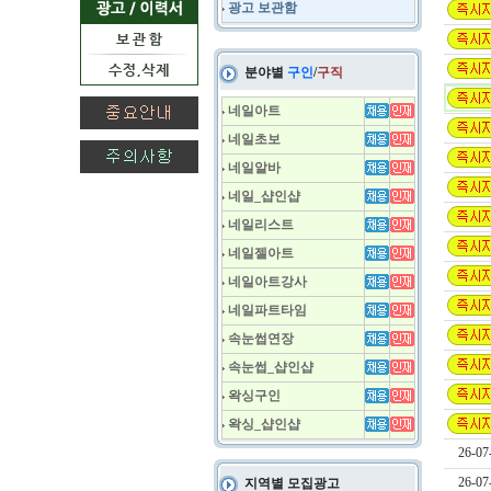
광고 보관함
분야별
구인
/
구직
네일아트
네일초보
네일알바
네일_샵인샵
네일리스트
네일젤아트
네일아트강사
네일파트타임
속눈썹연장
속눈썹_샵인샵
왁싱구인
왁싱_샵인샵
26-07
26-07
지역별 모집광고