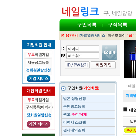
구인목록
구직목록
|
|
[이용안내]
[자료열람서비스]
직원모집이
"급"
네일
구인회원
(기업회원)
지역별
받은 상담신청
구인광고등록
■
네일
광고
수정/삭제
날
이력서 스크랩
결제내역조회