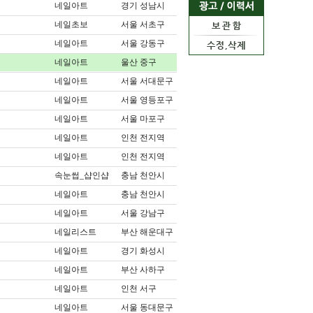
네일아트
경기 성남시
네일초보
서울 서초구
네일아트
서울 강동구
네일아트
울산 중구
네일아트
서울 서대문구
네일아트
서울 영등포구
네일아트
서울 마포구
네일아트
인천 전지역
네일아트
인천 전지역
속눈썹_샵인샵
충남 천안시
네일아트
충남 천안시
네일아트
서울 강남구
네일리스트
부산 해운대구
네일아트
경기 화성시
네일아트
부산 사하구
네일아트
인천 서구
네일아트
서울 동대문구