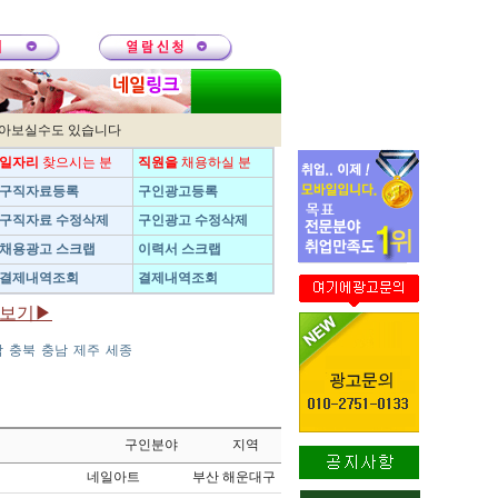
받아보실수도 있습니다
일자리
찾으시는 분
직원을
채용하실 분
구직자료등록
구인광고등록
구직자료 수정삭제
구인광고 수정삭제
채용광고 스크랩
이력서 스크랩
결제내역조회
결제내역조회
보기▶
남
충북
충남
제주
세종
구인분야
지역
네일아트
부산 해운대구