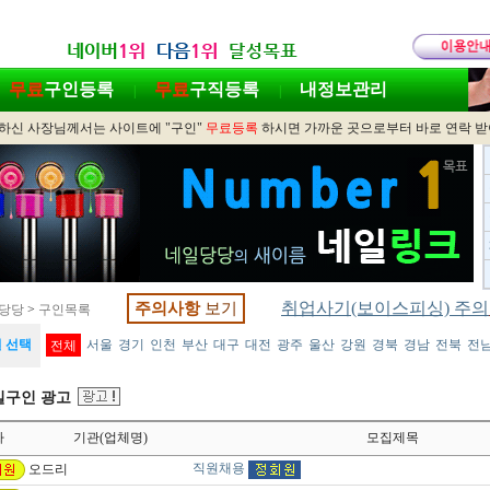
무료
구인등록
무료
구직등록
내정보관리
|
|
하신 사장님께서는 사이트에 "구인"
무료등록
하시면 가까운 곳으로부터 바로 연락 
취업사기(보이스피싱) 주의
주의사항
보기
당당
>
구인목록
 선택
서울
경기
인천
부산
대구
대전
광주
울산
강원
경북
경남
전북
전
전체
구인 광고
짜
기관(업체명)
모집제목
직원채용
오드리