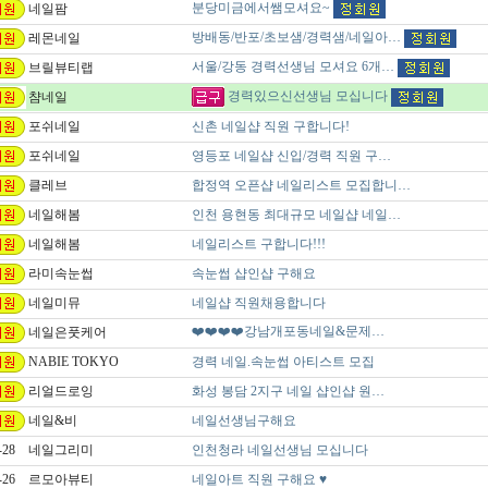
분당미금에서쌤모셔요~
네일팜
방배동/반포/초보샘/경력샘/네일아…
레몬네일
서울/강동 경력선생님 모셔요 6개…
브릴뷰티랩
경력있으신선생님 모십니다
챰네일
포쉬네일
신촌 네일샵 직원 구합니다!
포쉬네일
영등포 네일샵 신입/경력 직원 구…
클레브
합정역 오픈샵 네일리스트 모집합니…
네일해봄
인천 용현동 최대규모 네일샵 네일…
네일해봄
네일리스트 구합니다!!!
라미속눈썹
속눈썹 샵인샵 구해요
네일미뮤
네일샵 직원채용합니다
❤️❤️❤️❤️강남개포동네일&문제…
네일은풋케어
NABIE TOKYO
경력 네일.속눈썹 아티스트 모집
리얼드로잉
화성 봉담 2지구 네일 샵인샵 원…
네일&비
네일선생님구해요
-28
네일그리미
인천청라 네일선생님 모십니다
-26
르모아뷰티
네일아트 직원 구해요 ♥