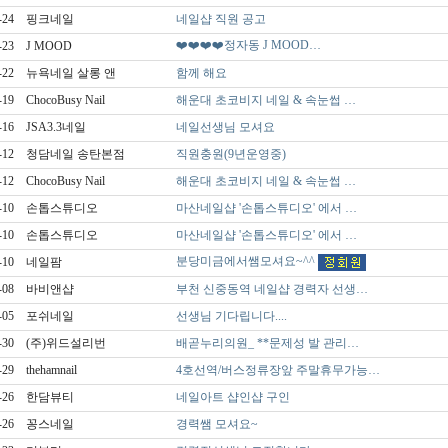
-24
핑크네일
네일샵 직원 공고
❤️❤️❤️❤️정자동 J MOOD…
-23
J MOOD
-22
뉴욕네일 살롱 앤
함께 해요
-19
ChocoBusy Nail
해운대 초코비지 네일 & 속눈썹 …
-16
JSA3.3네일
네일선생님 모셔요
-12
청담네일 송탄본점
직원충원(9년운영중)
-12
ChocoBusy Nail
해운대 초코비지 네일 & 속눈썹 …
-10
손톱스튜디오
마산네일샵 '손톱스튜디오' 에서 …
-10
손톱스튜디오
마산네일샵 '손톱스튜디오' 에서 …
분당미금에서쌤모셔요~^^
-10
네일팜
-08
바비앤샵
부천 신중동역 네일샵 경력자 선생…
-05
포쉬네일
선생님 기다립니다....
-30
(주)위드설리번
배곧누리의원_ **문제성 발 관리…
-29
thehamnail
4호선역/버스정류장앞 주말휴무가능…
-26
한담뷰티
네일아트 샵인샵 구인
-26
꽁스네일
경력쌤 모셔요~