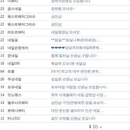
-23
더뷰티
경력직선생님 모집합니다
-23
꽁스네일
경력쌤 모셔요~
-22
웨스트헤어그라슈
샵인샵
-22
웨스트헤어그라슈
샵인샵
-22
라도르뷰티
네일원장님 모셔요
-22
네일숲
**잠실/**잠실나루(초역세권) …
❤️❤️❤️❤️강남개포동네일&문제…
-22
네일은풋케어
-15
은네일
함께 일하실 선생님 구합니다~
-10
네일ON
뚝섬역 도보1분 네일샵
-04
르봄
[대구] 최고의 대우 편안한 분위…
-20
주선네일
성실한 선생님 모십니다
-19
포쉬네일
포쉬네일 야탑점 선생님 모집합니다…
-14
오노에스
제주 사계플레이 네일 샵엔샵 사장…
-14
엘르시아뷰티
샵인샵 구인(연령제한 없음.초보가…
-12
로에나뷰티
대전 둔산동 갤러리아 인근 네일 …
-12
티나312
같이 오래할 선생님 모십니다
1
[2]