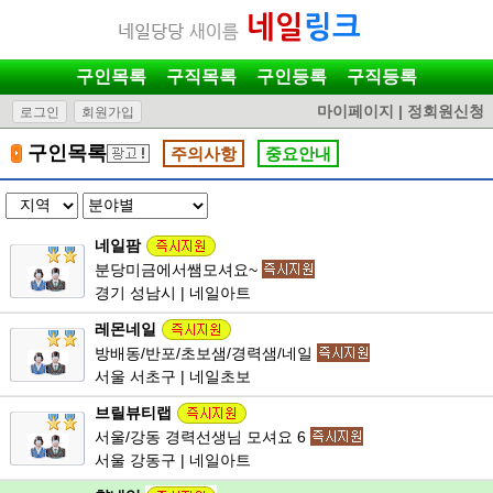
구인목록
구직목록
구인등록
구직등록
마이페이지
|
정회원신청
로그인
회원가입
구인목록
주의사항
중요안내
네일팜
분당미금에서쌤모셔요~
경기 성남시 | 네일아트
레몬네일
방배동/반포/초보샘/경력샘/네일
서울 서초구 | 네일초보
브릴뷰티랩
서울/강동 경력선생님 모셔요 6
서울 강동구 | 네일아트