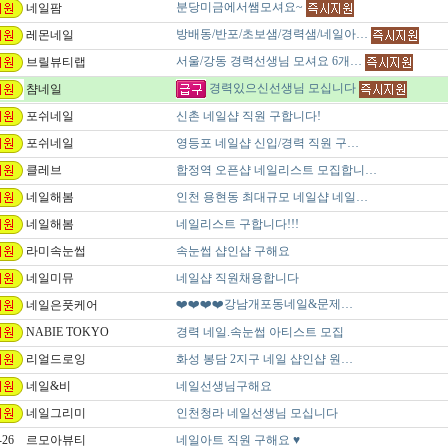
분당미금에서쌤모셔요~
네일팜
방배동/반포/초보샘/경력샘/네일아…
레몬네일
서울/강동 경력선생님 모셔요 6개…
브릴뷰티랩
경력있으신선생님 모십니다
챰네일
포쉬네일
신촌 네일샵 직원 구합니다!
포쉬네일
영등포 네일샵 신입/경력 직원 구…
클레브
합정역 오픈샵 네일리스트 모집합니…
네일해봄
인천 용현동 최대규모 네일샵 네일…
네일해봄
네일리스트 구합니다!!!
라미속눈썹
속눈썹 샵인샵 구해요
네일미뮤
네일샵 직원채용합니다
❤️❤️❤️❤️강남개포동네일&문제…
네일은풋케어
NABIE TOKYO
경력 네일.속눈썹 아티스트 모집
리얼드로잉
화성 봉담 2지구 네일 샵인샵 원…
네일&비
네일선생님구해요
네일그리미
인천청라 네일선생님 모십니다
-26
르모아뷰티
네일아트 직원 구해요 ♥