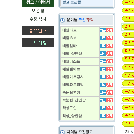
광고 보관함
분야별
구인
/
구직
네일아트
네일초보
네일알바
네일_샵인샵
네일리스트
네일젤아트
네일아트강사
네일파트타임
속눈썹연장
속눈썹_샵인샵
왁싱구인
왁싱_샵인샵
26-07
지역별 모집광고