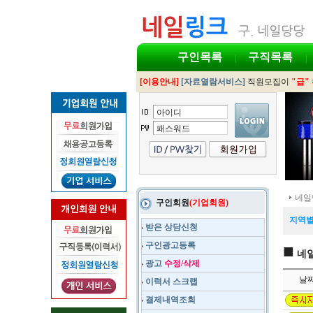
구인목록
구직목록
|
|
[이용안내]
[자료열람서비스]
직원모집이
"급"
네일
구인회원
(기업회원)
지역별
받은 상담신청
구인광고등록
■
네일
광고
수정/삭제
날
이력서 스크랩
결제내역조회