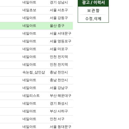
네일아트
경기 성남시
네일초보
서울 서초구
네일아트
서울 강동구
네일아트
울산 중구
네일아트
서울 서대문구
네일아트
서울 영등포구
네일아트
서울 마포구
네일아트
인천 전지역
네일아트
인천 전지역
속눈썹_샵인샵
충남 천안시
네일아트
충남 천안시
네일아트
서울 강남구
네일리스트
부산 해운대구
네일아트
경기 화성시
네일아트
부산 사하구
네일아트
인천 서구
네일아트
서울 동대문구