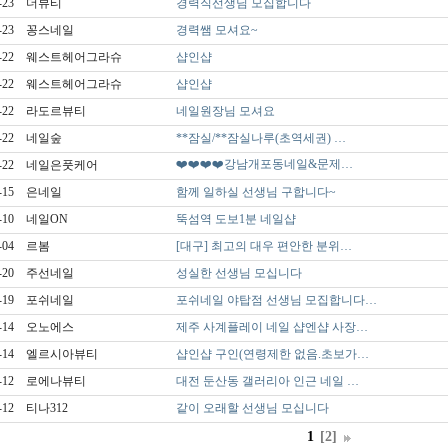
-23
더뷰티
경력직선생님 모집합니다
-23
꽁스네일
경력쌤 모셔요~
-22
웨스트헤어그라슈
샵인샵
-22
웨스트헤어그라슈
샵인샵
-22
라도르뷰티
네일원장님 모셔요
-22
네일숲
**잠실/**잠실나루(초역세권) …
❤️❤️❤️❤️강남개포동네일&문제…
-22
네일은풋케어
-15
은네일
함께 일하실 선생님 구합니다~
-10
네일ON
뚝섬역 도보1분 네일샵
-04
르봄
[대구] 최고의 대우 편안한 분위…
-20
주선네일
성실한 선생님 모십니다
-19
포쉬네일
포쉬네일 야탑점 선생님 모집합니다…
-14
오노에스
제주 사계플레이 네일 샵엔샵 사장…
-14
엘르시아뷰티
샵인샵 구인(연령제한 없음.초보가…
-12
로에나뷰티
대전 둔산동 갤러리아 인근 네일 …
-12
티나312
같이 오래할 선생님 모십니다
1
[2]