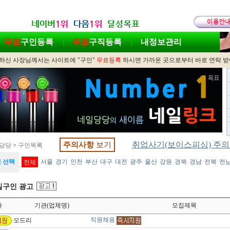
무료
구인등록
무료
구직등록
내정보관리
|
|
하신 사장님께서는 사이트에 "구인"
무료등록
하시면 가까운 곳으로부터 바로 연락 
취업사기(보이스피싱) 주의
주의사항
보기
당당
>
구인목록
 선택
서울
경기
인천
부산
대구
대전
광주
울산
강원
경북
경남
전북
전
전체
구인 광고
짜
기관(업체명)
모집제목
직원채용
오드리