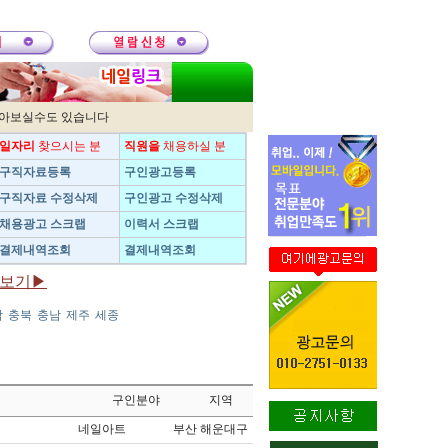
받아보실수도 있습니다
일자리
찾으시는 분
직원을
채용하실 분
구직자료등록
구인광고등록
구직자료 수정삭제
구인광고 수정삭제
채용광고 스크랩
이력서 스크랩
결제내역조회
결제내역조회
보기▶
남
충북
충남
제주
세종
구인분야
지역
네일아트
부산 해운대구