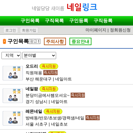
구인목록
구직목록
구인등록
구직등록
마이페이지
|
정회원신청
로그인
회원가입
구인목록
주의사항
중요안내
오드리
직원채용
부산 해운대구 | 네일아트
네일팜
분당미금에서쌤모셔요~
경기 성남시 | 네일아트
레몬네일
방배동/반포/초보샘/경력샘/네일
서울 서초구 | 네일초보