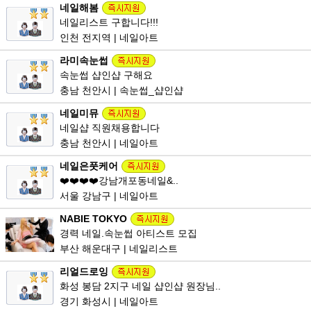
네일해봄
네일리스트 구합니다!!!
인천 전지역 | 네일아트
라미속눈썹
속눈썹 샵인샵 구해요
충남 천안시 | 속눈썹_샵인샵
네일미뮤
네일샵 직원채용합니다
충남 천안시 | 네일아트
네일은풋케어
❤️❤️❤️❤️강남개포동네일&..
서울 강남구 | 네일아트
NABIE TOKYO
경력 네일.속눈썹 아티스트 모집
부산 해운대구 | 네일리스트
리얼드로잉
화성 봉담 2지구 네일 샵인샵 원장님..
경기 화성시 | 네일아트