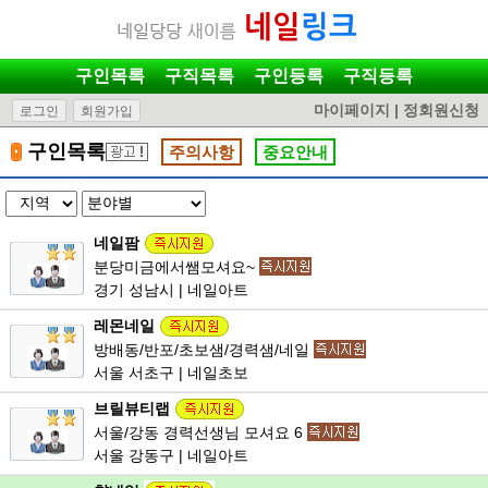
구인목록
구직목록
구인등록
구직등록
마이페이지
|
정회원신청
로그인
회원가입
구인목록
주의사항
중요안내
네일팜
분당미금에서쌤모셔요~
경기 성남시 | 네일아트
레몬네일
방배동/반포/초보샘/경력샘/네일
서울 서초구 | 네일초보
브릴뷰티랩
서울/강동 경력선생님 모셔요 6
서울 강동구 | 네일아트